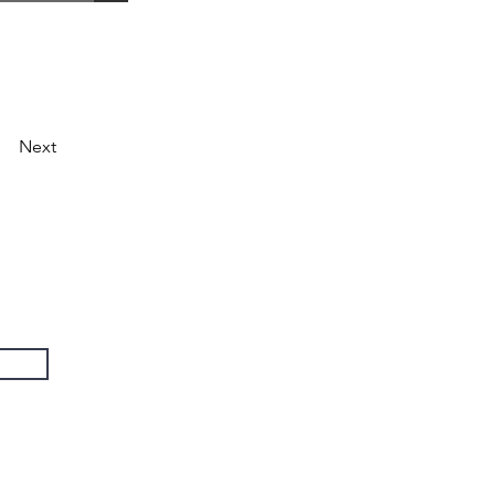
Next
US