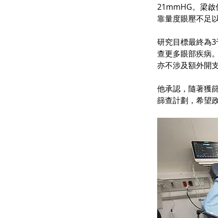
21mmHG。梁
靠量度眼壓不足
研究目標最終為
查更多眼部疾病。
亦不涉及額外開
他承認，隨著獲
篩查計劃，希望