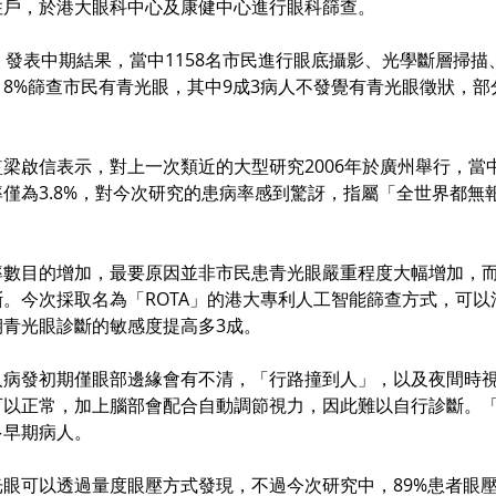
住戶，於港大眼科中心及康健中心進行眼科篩查。
）發表中期結果，當中1158名市民進行眼底攝影、光學斷層掃描
8%篩查市民有青光眼，其中9成3病人不發覺有青光眼徵狀，部
梁啟信表示，對上一次類近的大型研究2006年於廣州舉行，當
僅為3.8%，對今次研究的患病率感到驚訝，指屬「全世界都無
率數目的增加，最要原因並非市民患青光眼嚴重程度大幅增加，
。今次採取名為「ROTA」的港大專利人工智能篩查方式，可以
期青光眼診斷的敏感度提高多3成。
人病發初期僅眼部邊緣會有不清，「行路撞到人」，以及夜間時
以正常，加上腦部會配合自動調節視力，因此難以自行診斷。「R
多早期病人。
眼可以透過量度眼壓方式發現，不過今次研究中，89%患者眼