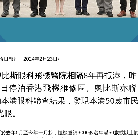
濟日報
》，2024年2月23日>
比斯眼科飛機醫院相隔8年再抵港，昨
9日停泊香港飛機維修區。奧比斯亦聯
本港眼科篩查結果，發現本港50歲市
光眼。
於去年6月至今年一月起，隨機邀請3000多名年滿50歲或以上