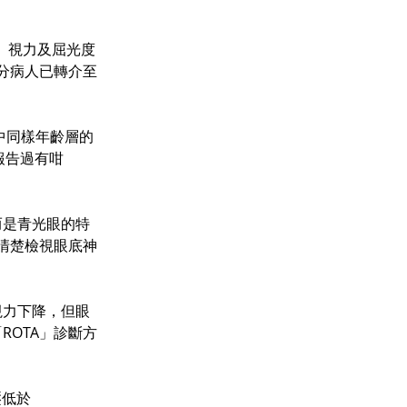
、視力及屈光度
分病人已轉介至
中同樣年齡層的
報告過有咁
而是青光眼的特
清楚檢視眼底神
視力下降，但眼
OTA」診斷方
壓低於