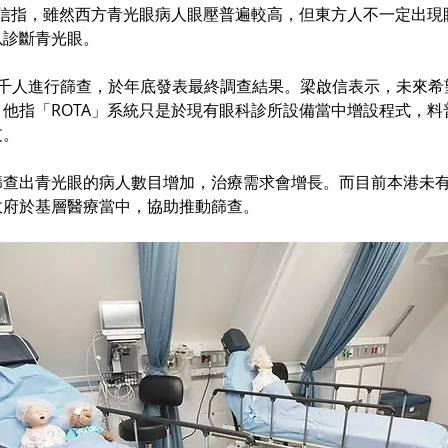
啟信指，雖然西方青光眼病人眼壓普遍較高，但東方人不一定出現
以診斷青光眼。
3千人進行篩查，於年底發表最終調查結果。梁啟信表示，未來希
他指「ROTA」系統只是於現有眼科診所設備當中增設程式，料
支。
篩查出青光眼的病人數目增加，治療需求會增長。而目前本港未
政府於基層醫療當中，協助推動篩查。