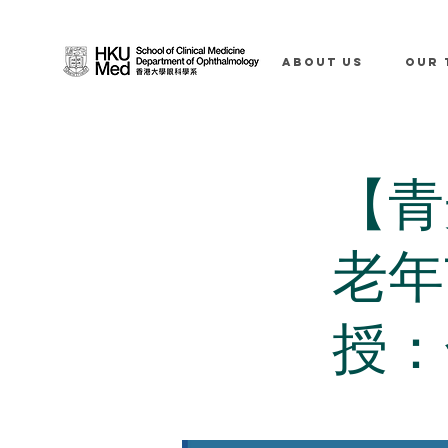
ABOUT US
OUR 
【青
老年
授：