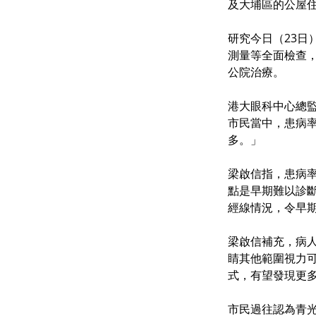
及大埔區的公屋
研究今日（23日
測量等全面檢查，
公院治療。
港大眼科中心總監
市民當中，患病率
多。」
梁啟信指，患病
點是早期難以診斷
經線情況，令早
梁啟信補充，病
睛其他範圍視力可
式，有望發現更
市民過往認為青光