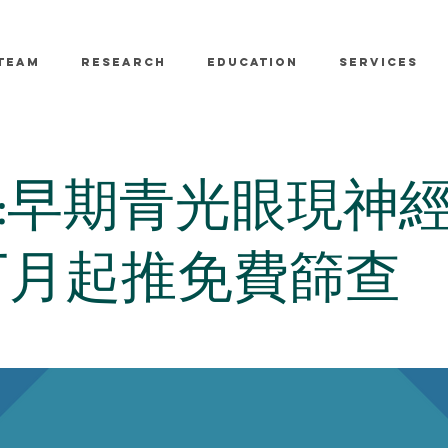
TEAM
RESEARCH
EDUCATION
SERVICES
:早期青光眼現神
下月起推免費篩查