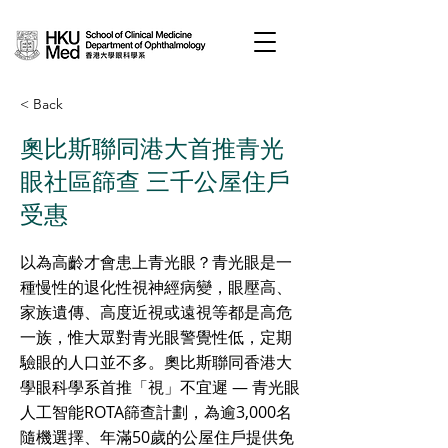
< Back
奧比斯聯同港大首推青光
眼社區篩查 三千公屋住戶
受惠
以為高齡才會患上青光眼？青光眼是一
種慢性的退化性視神經病變，眼壓高、
家族遺傳、高度近視或遠視等都是高危
一族，惟大眾對青光眼警覺性低，定期
驗眼的人口並不多。奧比斯聯同香港大
學眼科學系首推「視」不宜遲 — 青光眼
人工智能ROTA篩查計劃，為逾3,000名
隨機選擇、年滿50歲的公屋住戶提供免