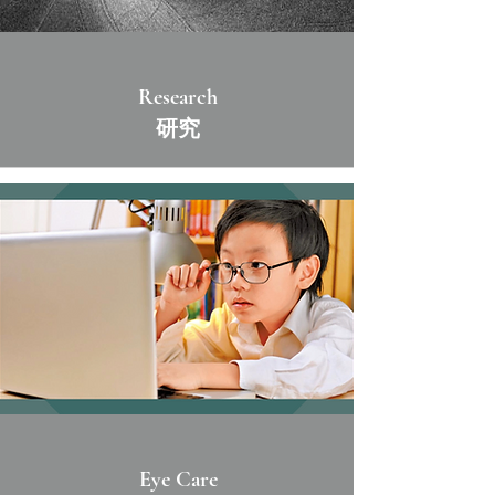
Research
​研究
Eye Care