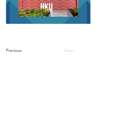
Previous
Next
CONTACT US
聯絡我們
Department of Ophthalmology 香港大學眼科學系
Tel:
+852 3917 1384
Fax: +852 2817 4357
Email:
eyeinst@hku.hk
Address: Room 301, Level 3, Block B, Cyberport
4,
100 Cyberport Road, Hong Kong