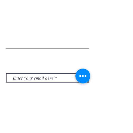
HKU EYE Centre 香港大學眼科中心
Tel:
+852 3910 3898
/
3910 3899
Fax:
+852 2385 0703
Email:
hkueye@hku.hk
Address: Level 7, Marina 8, No.8 Heung Yip Road,
Wong Chuk Hang, Hong Kong
SUBSCRIBE US
訂閱我們
The information contained in this website is solely for the
purpose of promoting academic exchange. None of such
information is intended to be for, nor shall therefore be treated