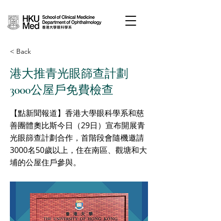
< Back
港大推青光眼篩查計劃
3000公屋戶免費檢查
【點新聞報道】香港大學眼科學系和慈
善團體奧比斯今日（29日）宣布開展青
光眼篩查計劃合作，首階段會隨機邀請
3000名50歲以上，住在南區、觀塘和大
埔的公屋住戶參與。