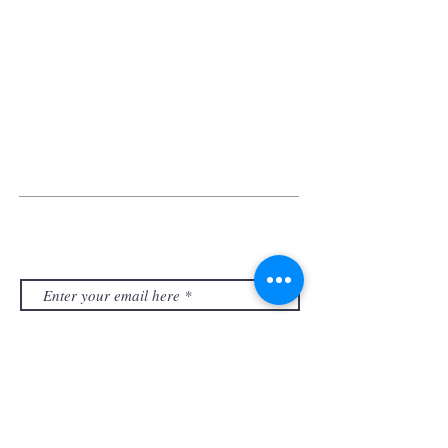
4,
100 Cyberport Road, Hong Kong
HKU EYE Centre 香港大學眼科中心
Tel:
+852 3910 3898
/
3910 3899
Fax:
+852 2385 0703
Email:
hkueye@hku.hk
Address: Level 7, Marina 8, No.8 Heung Yip Road,
Wong Chuk Hang, Hong Kong
SUBSCRIBE US
訂閱我們
The information contained in this website is solely for the