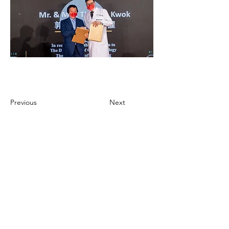
Previous
Next
CONTACT US
聯絡我們
Department of Ophthalmology 香港大學眼科學系
Tel:
+852 3917 1384
Fax: +852 2817 4357
Email:
eyeinst@hku.hk
Address: Room 301, Level 3, Block B, Cyberport