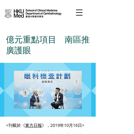
億元重點項目 南區推
廣護眼
<刊載於《
東方日報
》，2019年10月16日>