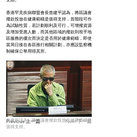
香港罕見疾病聯盟會長曾建平認為，將區議會
撥款投放在健康範疇是值得支持，首階段可作
為試驗性質，若計劃順利及可行，可增撥資源
及增加受惠人數，而其他區域的撥款則視乎地
區服務的優次而決定是否用於健康範疇，即使
當局日後在各區推行相關計劃，亦應設監察機
制確保公帑用得其所。
曾建平認為，將區議會撥款投放在健康範疇是
Previous 上一篇
Next 下一篇
值得支持。