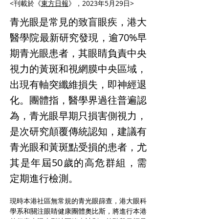
<刊載於《
東方日報
》，2023年5月29日>
青光眼是常見的致盲眼疾，港大
醫學院最新研究發現，逾70%早
期青光眼患者，其眼睛負責中央
視力的黃斑和視網膜中央區域，
出現有軸突纖維損失，即神經退
化。團體指，醫學界過往普遍認
為，青光眼早期只損害側視力，
是次研究顛覆傳統認知，建議有
青光眼和黃斑點受損的患者，尤
其是年屆50歲的高危群組，需
定期進行檢測。
現時本港社區無常規的青光眼篩查，港大眼科
學系和關注眼睛健康團體奧比斯，將進行本港