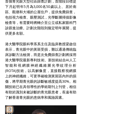
首個青光眼大型社區篩查計劃，首階段目標是
下月起明年5月為3,000名50歲以上、居於南
區、觀塘和大埔的公屋住戶，提供免費篩查，
包括視力檢查、眼壓測試，光學斷層掃描影像
檢查等，有需要時將轉介至公立或私家眼科門
診跟進治療。計劃次階段則擬定明年展開，提
供更多名額。
港大醫學院眼科學系系主任及臨床教授梁啟信
表示，青光眼中的黃斑受損，難以通過傳統臨
床診斷方法檢測，而是次免費篩查計劃將採用
港大醫學院最新專利技術。新技術結合AI人工
智能和視網膜神經纖維層光學紋理分析
(ROTA)技術，以高解像度，直接觀察視網膜
上的神經纖維，可更準確檢測黃斑區內外的損
傷，將早期青光眼的診斷敏感度提高30%。相
關技術已在具領導性的學術期刊上刊登，相信
有助於識別未被診斷的青光眼患者，長遠有助
了解香港青光眼的患病率和風險因素。