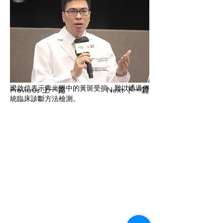
梁啟信表示青光眼中的黃斑受損，難以通過傳
Previous 上一篇
Next 下一篇
統臨床診斷方法檢測。
CONTACT US
聯絡我們
Department of Ophthalmology 香港大學眼科學系
Tel:
+852 3917 1384
Fax: +852 2817 4357
Email:
eyeinst@hku.hk
Address: Room 301, Level 3, Block B, Cyberport
4,
100 Cyberport Road, Hong Kong