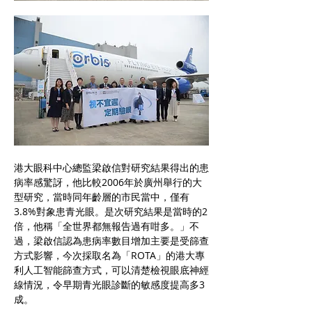
港大眼科中心總監梁啟信對研究結果得出的患
病率感驚訝，他比較2006年於廣州舉行的大
型研究，當時同年齡層的市民當中，僅有
3.8%對象患青光眼。是次研究結果是當時的2
倍，他稱「全世界都無報告過有咁多。」不
過，梁啟信認為患病率數目增加主要是受篩查
方式影響，今次採取名為「ROTA」的港大專
利人工智能篩查方式，可以清楚檢視眼底神經
線情況，令早期青光眼診斷的敏感度提高多3
成。