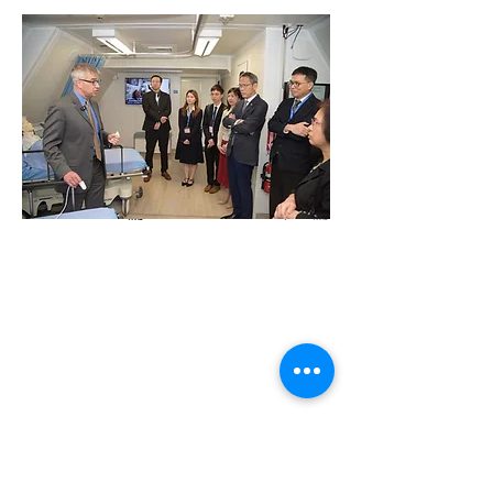
Previous 上一篇
Next 下一篇
CONTACT US
聯絡我們
Department of Ophthalmology 香港大學眼科學系
Tel:
+852 3917 1384
Fax: +852 2817 4357
Email:
eyeinst@hku.hk
Address: Room 301, Level 3, Block B, Cyberport