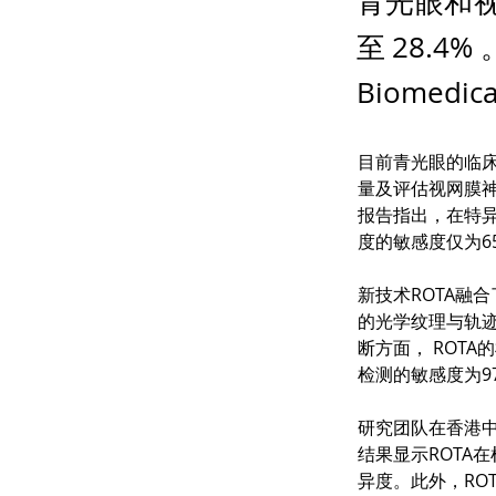
青光眼和视
至28.4
Biomedic
目前青光眼的临床
量及评估视网膜神
报告指出，在特异
度的敏感度仅为65
新技术ROTA融
的光学纹理与轨
断方面， ROTA
检测的敏感度为97.
研究团队在香港中
结果显示ROTA
异度。此外，RO