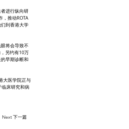
患者进行纵向研
，推动ROTA
他们到香港大学
光眼将会导致不
，另约有10万
眼的早期诊断和
港大医学院正与
于临床研究和病
Next 下一篇