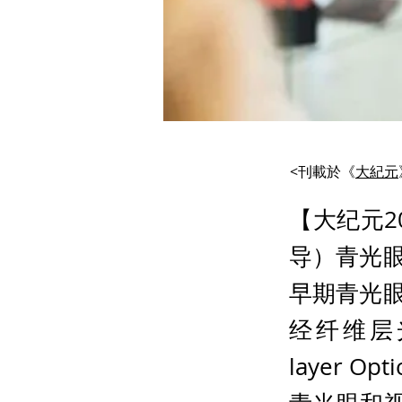
<刊載於《
大紀元
【大纪元2
导）青光
早期青光
经纤维层光学
layer Op