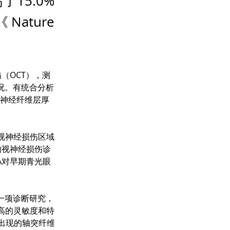
15.0%
ature
（OCT），测
况。有统合分析
膜神经纤维层厚
和视神经损伤区域
的视神经损伤诊
TA对早期青光眼
一项诊断研究，
更高的灵敏度和特
出现的轴突纤维