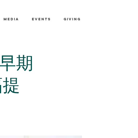
MEDIA
EVENTS
GIVING
早期
幅提