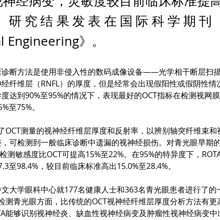
神经病变，灵敏度较目前临床标准提高了
%。研究结果发表在国际科学期刊《N
al Engineering》。
诊断方法是使用非侵入性的数码成像设备——光学相干断层扫描
经纤维层（RNFL）的厚度，但是经常会出现假阳性或假阴性情
度达到90%至95%的情况下，表现最好的OCT指标在检测视网
%至75%。
合了OCT测量的视神经纤维层厚度和反射率，以辨别轴突纤维束
迹，可检测到一般临床诊断中遗漏的视神经损伤。对青光眼早期
的检测敏感度比OCT可提高15%至22%。在95%的特异度下，RO
3至98.4%，较目前临床标准高出15.0%至28.4%。
文大学眼科中心就177名健康人士和363名青光眼患者进行了的
在检测青光眼方面，比传统的OCT视神经纤维层厚度分析方法有
TA能够识别视神经炎、缺血性视神经病变及肿瘤性视神经病变中