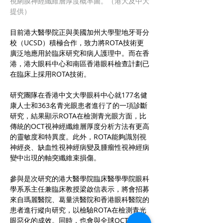
視網膜神經纖維層厚度概率圖。（港大及中大
提供）
目前港大醫學院正與美國加州大學聖地牙哥分
校（UCSD）積極合作，致力將ROTA技術更
廣泛地應用於臨床研究和病人護理中。而在香
港，港大眼科中心和南區香港眼科檢查計劃已
在臨床上採用ROTA技術。
研究團隊在香港中文大學眼科中心就177名健
康人士和363名青光眼患者進行了的一項診斷
研究，結果顯示ROTA在檢測青光眼方面，比
傳統的OCT視神經纖維層厚度分析方法有更高
的靈敏度和特異度。此外，ROTA能夠識別視
神經炎、缺血性視神經病變及腫瘤性視神經病
變中出現的軸突纖維束損傷。
參與是次研究的港大醫學院臨床醫學學院眼科
學系系主任兼臨床教授梁啟信表示，將會招募
來自瑪麗醫院、葛量洪醫院和香港眼科醫院的
患者進行縱向研究，以檢驗ROTA在檢測青光
眼惡化的成效。同時，也會與全球OCT製造商