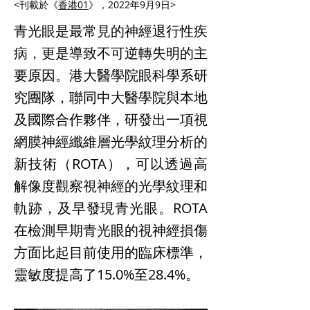
<刊載於《
香港01
》，2022年9月9日>
青光眼是最常見的神經退行性疾​​
病，更是導致不可逆轉失明的主
要原因。港大醫學院眼科學系研
究團隊，聯同中大醫學院與本地
及國際合作夥伴，研發出一項視
網膜神經纖維層光學紋理分析的
新技術（ROTA），可以透過高
解像度觀察視神經的光學紋理和
軌跡，及早發現青光眼。ROTA
在檢測早期青光眼的視神經損傷
方面比起目前使用的臨床標準，
靈敏度提高了15.0%至28.4%。