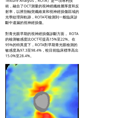
Texture Analysis，ROTA）是一項專利技
術，融合了OCT測量的視神經纖維層厚度和反
射率，以辨別軸突纖維束和視神經損傷區域的
光學紋理與軌跡，ROTA可檢測到一般臨床診
斷中遺漏的視神經損傷。
對青光眼早期的視神經損傷診斷方面， ROTA
的檢測敏感度比OCT可提高15%至22%。在
95%的特異度下，ROTA對早期青光眼檢測的
敏感度為97.3至98.4%，較目前臨床標準高出
15.0%至28.4%。