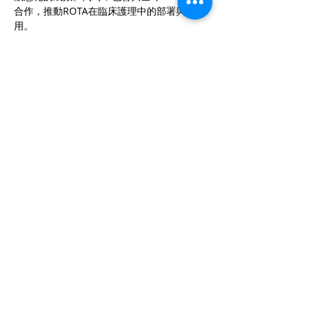
合作，推動ROTA在臨床護理中的部署與應
用。
研究已在國際科學期刊
《Nature 
Previous 上一篇
Next 下一篇
Biomedical Engineering》
發表。
CONTACT US
聯絡我們
Department of Ophthalmology 香港大學眼科學系
Tel:
+852 3917 1384
Fax: +852 2817 4357
Email:
eyeinst@hku.hk
Address: Room 301, Level 3, Block B, Cyberport
4,
100 Cyberport Road, Hong Kong
HKU EYE Centre 香港大學眼科中心
Tel:
+852 3910 3898
/
3910 3899
Fax:
+852 2385 0703
Email:
hkueye@hku.hk