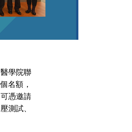
大醫學院聯
0個名額，
戶可憑邀請
眼壓測試、