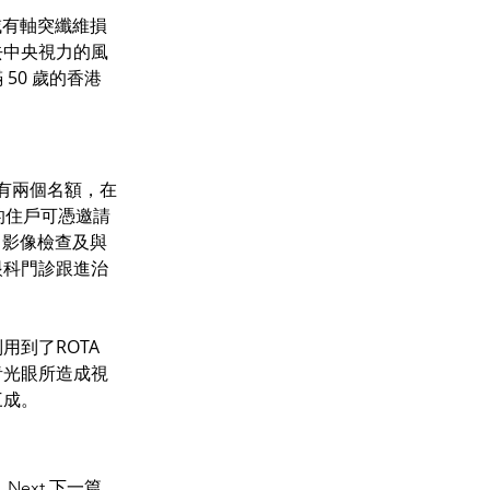
域有軸突纖維損
去中央視力的風
50 歲的香港
戶有兩個名額，在
的住戶可憑邀請
）影像檢查及與
眼科門診跟進治
到了ROTA 
青光眼所造成視
三成。
Next 下一篇