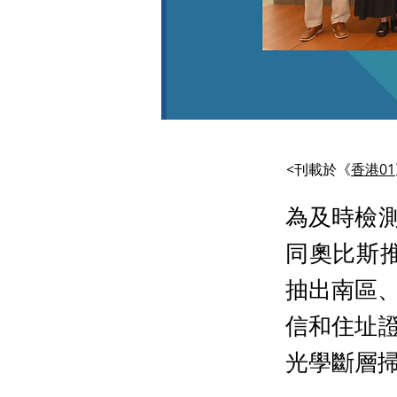
<刊載於《
香港01
為及時檢
同奧比斯推
抽出南區、
信和住址
光學斷層