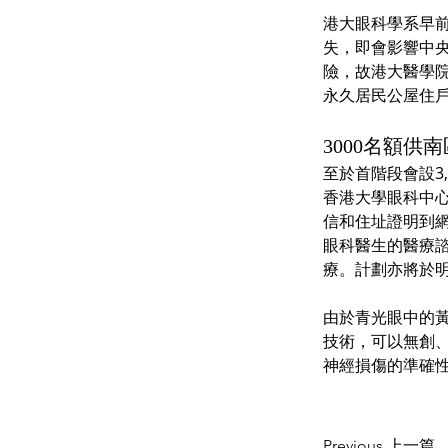
港大眼科學系早前
失，即會影響中
險，故港大醫學院眼
永久居民公屋住
3000名額
至於首階段會設3
香港大學眼科中
信和住址證明到網
眼科醫生的醫療
療。計劃亦將於
由於青光眼中的黃
技術，可以無創
神經損傷的準確
Previous 上一篇