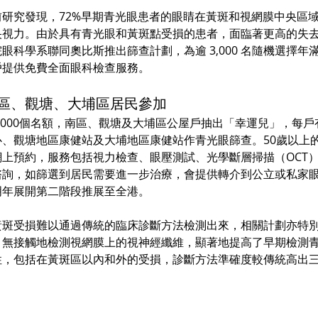
研究發現，72%早期青光眼患者的眼睛在黃斑和視網膜中央區
央視力。由於具有青光眼和黃斑點受損的患者，面臨著更高的失
科學系聯同奧比斯推出篩查計劃，為逾 3,000 名隨機選擇年滿 
戶提供免費全面眼科檢查服務。
供南區、觀塘、大埔區居民參加
,000個名額，南區、觀塘及大埔區公屋戶抽出「幸運兒」，每
心、觀塘地區康健站及大埔地區康健站作青光眼篩查。50歲以上
上預約，服務包括視力檢查、眼壓測試、光學斷層掃描（OCT
諮詢，如篩選到居民需要進一步治療，會提供轉介到公立或私家
明年展開第二階段推展至全港。
斑受損難以通過傳統的臨床診斷方法檢測出來，相關計劃亦特別用
、無接觸地檢測視網膜上的視神經纖維，顯著地提高了早期檢測
性，包括在黃斑區以內和外的受損，診斷方法準確度較傳統高出