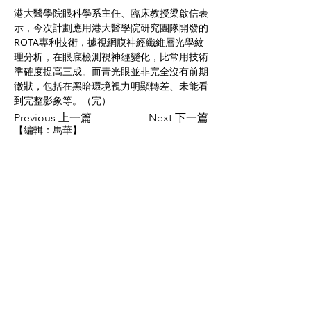
港大醫學院眼科學系主任、臨床教授梁啟信表
示，今次計劃應用港大醫學院研究團隊開發的
ROTA專利技術，據視網膜神經纖維層光學紋
理分析，在眼底檢測視神經變化，比常用技術
準確度提高三成。而青光眼並非完全沒有前期
徵狀，包括在黑暗環境視力明顯轉差、未能看
到完整影象等。（完）
Previous 上一篇
Next 下一篇
【編輯：馬華】
CONTACT US
聯絡我們
Department of Ophthalmology 香港大學眼科學系
Tel:
+852 3917 1384
Fax: +852 2817 4357
Email:
eyeinst@hku.hk
Address: Room 301, Level 3, Block B, Cyberport
4,
100 Cyberport Road, Hong Kong