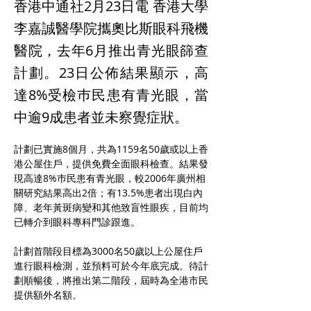
香港中通社2月23日電 香港大學
李嘉誠醫學院攜奧比斯眼科飛機
醫院，去年6月推出青光眼篩查
計劃。23日公佈結果顯示，高
達8%受檢巿民患有青光眼，當
中逾9成患者並未察覺症狀。
計劃已實施8個月，共為1159名50歲或以上香
港公屋住戶，提供免費全面眼科檢查。結果發
現高達8%巿民患有青光眼，較2006年廣州相
關研究結果高出2倍；有13.5%患者出現白內
障、老年黃斑病變和其他致盲性眼疾，目前均
已轉介到眼科專科門診跟進。
計劃首階段目標為3000名50歲以上公屋住戶
進行眼科檢測，並預料可於今年底完成。待計
劃順暢後，將推出第二階段，屆時為全港市民
提供額外名額。