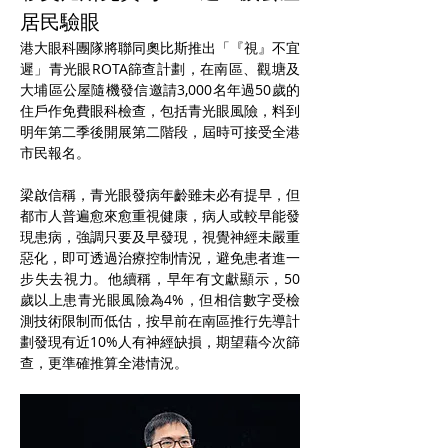
居民驗眼
港大眼科團隊將聯同奧比斯推出「『視』不宜
遲」青光眼ROTA篩查計劃，在南區、觀塘及
大埔區公屋隨機發信邀請3,000名年過50歲的
住戶作免費眼科檢查，包括青光眼風險，料到
明年第二季後開展第二階段，屆時可接受全港
市民報名。
梁啟信稱，青光眼發病年齡雖未必有提早，但
都市人普遍愈來愈重視健康，病人或較早能發
現患病，強調只要及早發現，視覺神經未嚴重
惡化，即可透過治療控制情況，避免患者進一
步失去視力。他續稱，早年有文獻顯示，50
歲以上患青光眼風險為4%，但相信數字受檢
測技術限制而低估，按早前在南區推行先導計
劃發現有近10%人有神經缺損，期望藉今次篩
查，更準確推算全港情況。