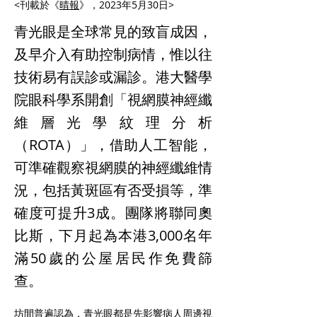
<刊載於《
晴報
》，2023年5月30日>
青光眼是全球常見的致盲成因，
及早介入有助控制病情，惟以往
技術易有誤診或漏診。港大醫學
院眼科學系開創「視網膜神經纖
維層光學紋理分析
（ROTA）」，借助人工智能，
可準確觀察視網膜的神經纖維情
況，包括黃斑區有否受損等，準
確度可提升3成。團隊將聯同奧
比斯，下月起為本港3,000名年
滿50歲的公屋居民作免費篩
查。
坊間普遍認為，青光眼都是先影響病人周邊視