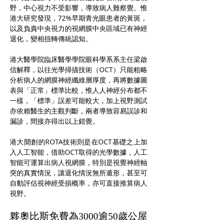
野，中心視力不受影響，導致病人難察覺。惟
港大研究發現，72%早期青光眼患者的黃斑，
以及負責中央視力的視網膜中央區域已有神經
退化，變相扭轉傳統認知。
港大醫學院臨床醫學學院眼科學系系主任梁啟
信解釋，以往光學掃描技術（OCT）只能粗略
分析病人的網膜神經纖維層厚度，再將數據圖
表與「正常」標準比較，惟人人神經分布都不
一樣，「標準」誤差可能較大，加上視野測試
亦依賴醫生的主觀判斷，兩者導致容易誤診和
漏診，間接亦得出以上錯覺。
港大開創的ROTA技術則是在OCT基礎之上加
入人工智能，借助OCT取得的光學數據，人工
智能可運算出病人視網膜，特別是視覺神經軸
突的真實情況，讓退化情況無所遁形，甚至可
自動評估視神經受損概率，亦可直接推算病人
視野。
夥奧比斯免費為3000逾50歲公屋