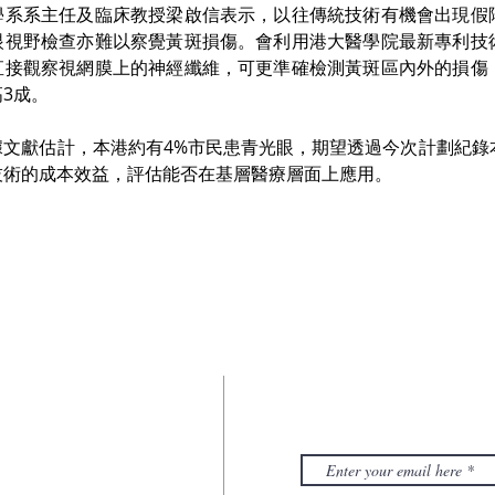
學系系主任及臨床教授梁啟信表示，以往傳統技術有機會出現假
眼視野檢查亦難以察覺黃斑損傷。會利用港大醫學院最新專利技
直接觀察視網膜上的神經纖維，可更準確檢測黃斑區內外的損傷
成。  
據文獻估計，本港約有4%市民患青光眼，期望透過今次計劃紀錄
技術的成本效益，評估能否在基層醫療層面上應用。
SUBSCRIBE 
訂閱我們
學眼科學系