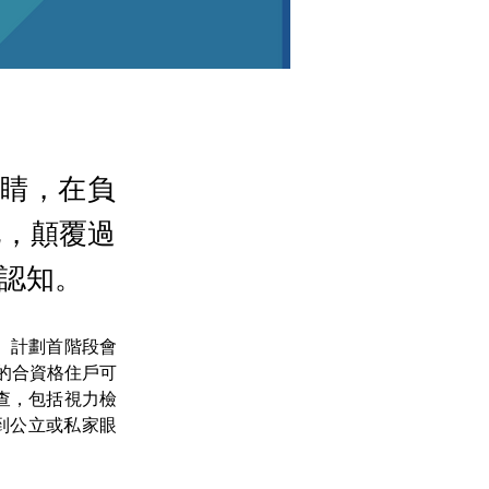
眼睛，在負
化，顛覆過
認知。
。計劃首階段會
信的合資格住戶可
查，包括視力檢
到公立或私家眼