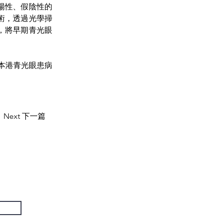
陽性、假陰性的
術，透過光學掃
，將早期青光眼
本港青光眼患病
Next 下一篇
US