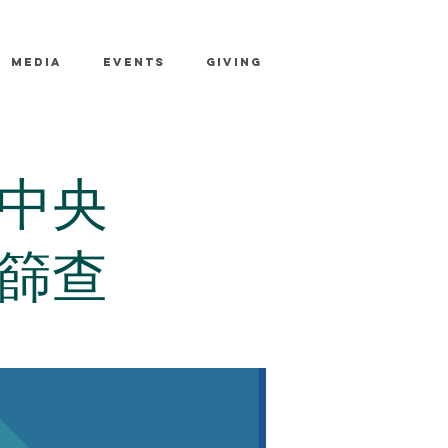
MEDIA
EVENTS
GIVING
中央
篩查