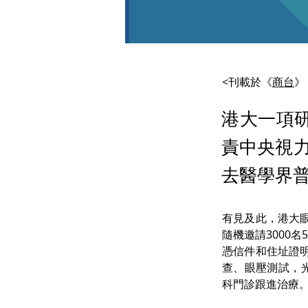
<刊載於《
商台
》
港大一項
責中央視
去醫學界
有見及此，港大
隨機邀請3000
憑信件和住址證
查、眼壓測試，
科門診跟進治療。