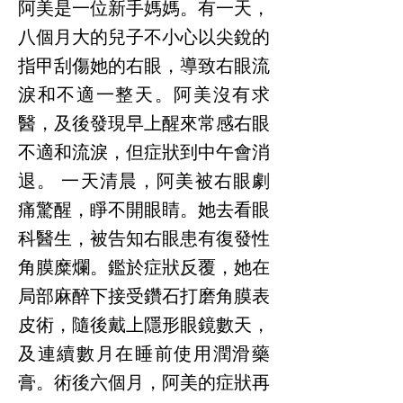
阿美是一位新手媽媽。有一天，
八個月大的兒子不小心以尖銳的
指甲刮傷她的右眼，導致右眼流
淚和不適一整天。阿美沒有求
醫，及後發現早上醒來常感右眼
不適和流淚，但症狀到中午會消
退。 一天清晨，阿美被右眼劇
痛驚醒，睜不開眼睛。她去看眼
科醫生，被告知右眼患有復發性
角膜糜爛。鑑於症狀反覆，她在
局部麻醉下接受鑽石打磨角膜表
皮術，隨後戴上隱形眼鏡數天，
及連續數月在睡前使用潤滑藥
膏。術後六個月，阿美的症狀再