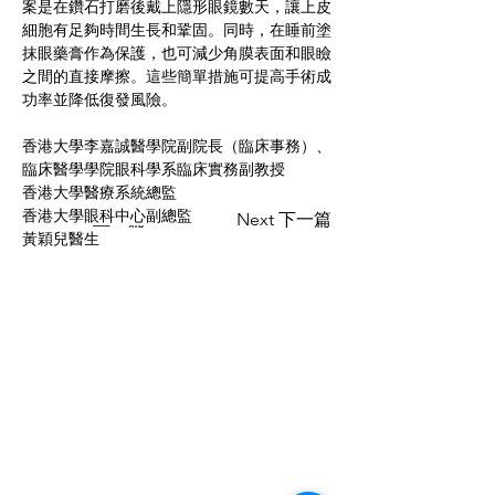
案是在鑽石打磨後戴上隱形眼鏡數天，讓上皮
細胞有足夠時間生長和鞏固。同時，在睡前塗
抹眼藥膏作為保護，也可減少角膜表面和眼瞼
之間的直接摩擦。這些簡單措施可提高手術成
功率並降低復發風險。
香港大學李嘉誠醫學院副院長（臨床事務）、
臨床醫學學院眼科學系臨床實務副教授
香港大學醫療系統總監
香港大學眼科中心副總監
Previous 上一篇
Next 下一篇
黃穎兒醫生
CONTACT US
聯絡我們
Department of Ophthalmology 香港大學眼科學系
Tel:
+852 3917 1384
Fax: +852 2817 4357
Email:
eyeinst@hku.hk
Address: Room 301, Level 3, Block B, Cyberport