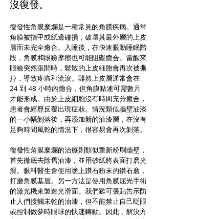
沒復發。
復發性角膜糜爛是一種常見的角膜疾病。通常
角膜被指甲或紙邊碰損，破壞其最外層的上皮
層而未完全癒合。入睡後，在快速眼動睡眠階
段，角膜和眼瞼摩擦也可能阻礙癒合。當醒來
眼瞼突然張開時，鬆散的上皮細胞會再次被撕
掉，導致疼痛和流淚。雖然上皮層通常會在 
24 到 48 小時內癒合，但角膜粘連可需數月
才能形成。由於上皮細胞沒有時間充分癒合，
患者會經歷反覆出現症狀。情況類似牆壁油漆
的一小幅剝落後，再添加新的油漆層，在沒有
足夠時間風乾的情況下，很容易會再次剝落。
復發性角膜糜爛的治療則類似重新粉刷牆壁，
首先徹底去除舊油漆，並用砂紙將表面打磨光
滑。眼科醫生會使用塗上鑽石粉末的鑽石磨，
打磨角膜基層。另一方法是使用角膜屈光手術
的激光機來製造光滑面。我們雖可張貼告示防
止人們接觸未乾的油漆，但不能禁止自己眨眼
或控制做夢時眼球的快速轉動。因此，解決方