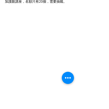
加護眼講座，名額只有20個，需要抽籤。
CONTACT US
聯絡我們
Department of Ophthalmology 香港大學眼科學系
Tel:
+852 3917 1384
Fax: +852 2817 4357
Email:
eyeinst@hku.hk
Address: Room 301, Level 3, Block B, Cyberport
4,
100 Cyberport Road, Hong Kong
HKU EYE Centre 香港大學眼科中心
Tel:
+852 3910 3898
/
3910 3899
Fax:
+852 2385 0703
Email:
hkueye@hku.hk
Address: Level 7, Marina 8, No.8 Heung Yip Road,
Wong Chuk Hang, Hong Kong