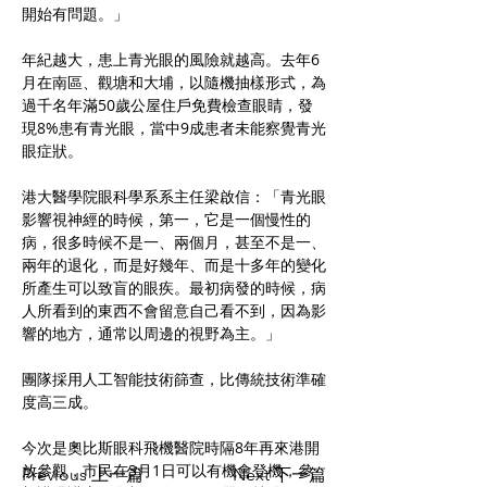
開始有問題。」
年紀越大，患上青光眼的風險就越高。去年6
月在南區、觀塘和大埔，以隨機抽樣形式，為
過千名年滿50歲公屋住戶免費檢查眼睛，發
現8%患有青光眼，當中9成患者未能察覺青光
眼症狀。
港大醫學院眼科學系系主任梁啟信：「青光眼
影響視神經的時候，第一，它是一個慢性的
病，很多時候不是一、兩個月，甚至不是一、
兩年的退化，而是好幾年、而是十多年的變化
所產生可以致盲的眼疾。最初病發的時候，病
人所看到的東西不會留意自己看不到，因為影
響的地方，通常以周邊的視野為主。」
團隊採用人工智能技術篩查，比傳統技術準確
度高三成。
今次是奧比斯眼科飛機醫院時隔8年再來港開
放參觀，市民在3月1日可以有機會登機，參
Previous 上一篇
Next 下一篇