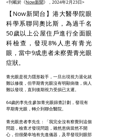
<刊載於《
Now新聞
》，2024年2月23日>
【Now新聞台】港大醫學院眼
科學系聯同奧比斯，為過千名
50歲以上公屋住戶進行全面眼
科檢查，發現8%人患有青光
眼，當中9成患者未察覺青光眼
症狀。
青光眼是視力隱形殺手，一旦出現視力退化就
難以修復，但早期青光眼沒有明顯病徵，病人
難以發現，直到後期視力受損已太遲。
64歲的李先生參加青光眼篩查計劃，發現有
早期青光眼，轉介到聯合醫院。
青光眼患者李先生：「我完全沒有察覺到這個
問題，檢查才發現問題，雖然患病當然不開
心，但很榮幸地有先進儀器，及早發現到眼部