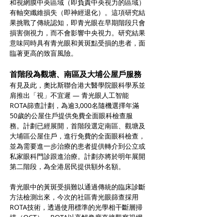
和視網膜中央區域（即負責中央視力的區域）
有軸突纖維損失（即神經退化）。這項研究結
果挑戰了傳統認知，即青光眼在早期階段只會
損害側視力，而不會影響中央視力。研究結果
意味同時具有青光眼和黃斑點受損的患者，面
臨著更高的致盲風險。
首階段為觀塘、南區及大埔公屋戶服務
有見及此，奧比斯聯合港大醫學院眼科學系並
肩推出「視」不宜遲 — 青光眼人工智能
ROTA篩查計劃，為逾3,000名隨機選擇年滿
50歲的公屋住戶提供免費全面眼科檢查服
務。計劃已經展開，首階段選定南區、觀塘及
大埔區公屋住戶，進行免費的全面眼科檢查，
並為需要進一步治療的患者提供轉介到公立或
私家眼科門診跟進治療。計劃亦將於明年展開
第二階段，為全港居民提供額外名額。
青光眼中的黃斑受損難以通過傳統的臨床診斷
方法檢測出來，今次的社區青光眼篩查採用
ROTA技術，透過使用標準的光學相干斷層掃