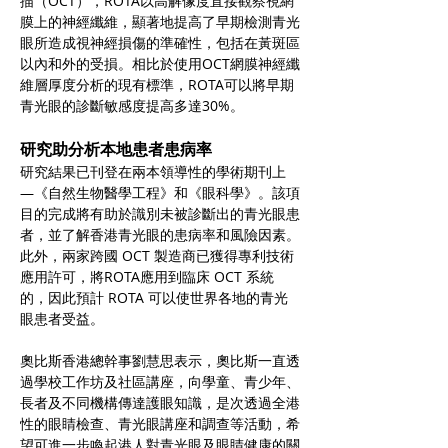
描（OCT），ROTA以高解像度直接觀察視網
膜上的神經纖維，顯著地提高了早期檢測青光
眼所造成視神經損傷的準確性，包括在黃斑區
以內和外的受損。相比於使用OCT網膜神經纖
維層厚度分析的現有標準，ROTA可以將早期
青光眼的診斷敏感度提高多達30%。
研究助分析本地患者患病率
研究結果已刊登在兩本領導性的學術期刊上
—《自然生物醫學工程》和《眼科學》。該項
目的完成將有助於識別未被診斷出的青光眼患
者，並了解香港青光眼的患病率和風險因素。
此外，兩家跨國 OCT 製造商已獲得專利技術
應用許可，將ROTA應用到臨床 OCT 系統
的，因此預計 ROTA 可以使世界各地的青光
眼患者受益。
奧比斯香港總幹事劉慧思表示，奧比斯一直透
過學校工作坊及社區講座，向學童、青少年、
長者及不同機構傳達護眼知識，是次透過全港
性的眼睛檢查、青光眼講座和調查等活動，希
望可進一步喚起港人對青光眼及眼睛健康的關