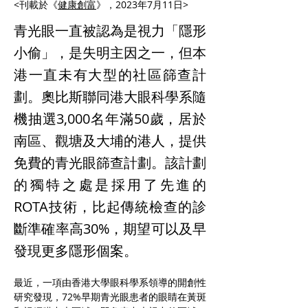
<刊載於《
健康創富
》，2023年7月11日>
青光眼一直被認為是視力「隱形
小偷」，是失明主因之一，但本
港一直未有大型的社區篩查計
劃。奧比斯聯同港大眼科學系隨
機抽選3,000名年滿50歲，居於
南區、觀塘及大埔的港人，提供
免費的青光眼篩查計劃。該計劃
的獨特之處是採用了先進的
ROTA技術，比起傳統檢查的診
斷準確率高30%，期望可以及早
發現更多隱形個案。
最近，一項由香港大學眼科學系領導的開創性
研究發現，72%早期青光眼患者的眼睛在黃斑