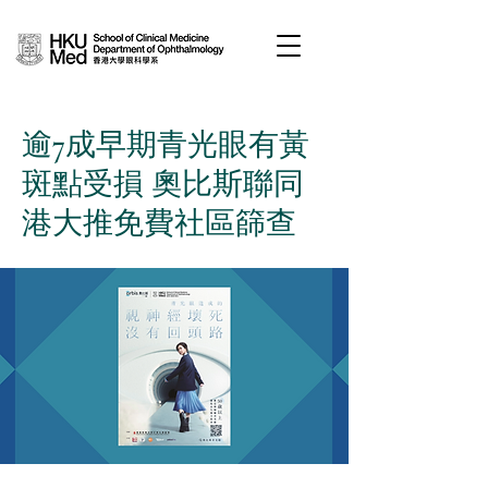
逾7成早期青光眼有黃
斑點受損 奧比斯聯同
港大推免費社區篩查