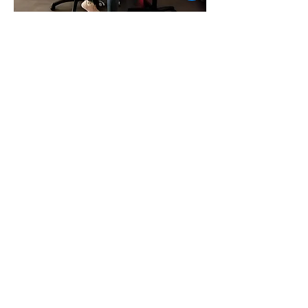
計劃為逾3,000名年滿50歲的公屋住戶提供免
Previous 上一篇
Next 下一篇
費全面眼科檢查服務。
CONTACT US
聯絡我們
Department of Ophthalmology 香港大學眼科學系
Tel:
+852 3917 1384
Fax: +852 2817 4357
Email:
eyeinst@hku.hk
Address: Room 301, Level 3, Block B, Cyberport
4,
100 Cyberport Road, Hong Kong
HKU EYE Centre 香港大學眼科中心
Tel:
+852 3910 3898
/
3910 3899
Fax:
+852 2385 0703
Email:
hkueye@hku.hk
Address: Level 7, Marina 8, No.8 Heung Yip Road,
Wong Chuk Hang, Hong Kong