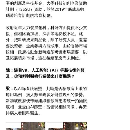
署的創新及科技基金、大學科技初創企業資助
計劃（TSSSU）資助，並於2019年底成為數
碼港培育計劃的培育初創。
政府近年大力發展創科，科研方面提供不少支
援，但相比新加坡、深圳等地仍較不足。此
外，把科研成果商品化，除了研究人員，還需
要投資者、企業參與方能成事。由於香港市場
較細，政府推動創新時還須考慮市場需要，以
及拓展境外市場，這些後續配套尚未到位。
陳：隨着VR、人工智能（AI）等新技術的普
及，你預料對醫療行業帶來什麼機遇？
梁：
以AI篩查眼底照、判斷是否糖尿病上眼的
應用為例，病人數量夠多始能體現AI的優勢。
新加坡政府便帶頭組織糖尿病患者統一拍攝眼
底相，並交由AI篩查；當發現相關病徵，再安
排病人看眼科醫生。