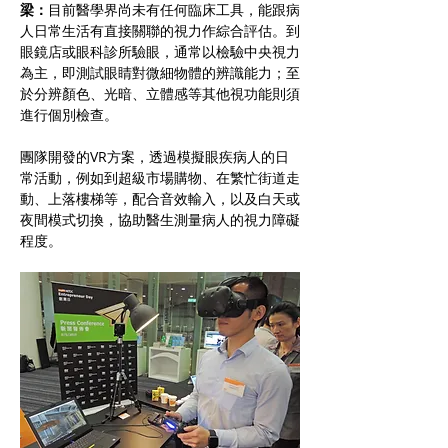
梁：
目前醫學界尚未有任何臨床工具，能跟病
人日常生活有直接關聯的視力作綜合評估。到
眼鏡店或眼科診所驗眼，通常以檢驗中央視力
為主，即測試眼睛對微細物體的辨識能力；至
於分辨顏色、光暗、立體感等其他視功能則須
進行個別檢查。
團隊開發的VR方案，透過模擬眼疾病人的日
常活動，例如到超級市場購物、在繁忙街道走
動、上落樓梯等，配合音效輸入，以及白天或
夜間模式切換，協助醫生測量病人的視力障礙
程度。