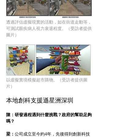
透過評估虛擬現實的活動，如在街道走動等，
可測試眼疾病人視力衰退程度。（受訪者提供
圖片）
以虛擬實境模擬超市購物。（受訪者提供圖
片）
本地創科支援遜星洲深圳
陳：研發過程遇到什麼挑戰？政府的幫助足夠
嗎？
梁：
公司成立至今約4年，先後得到創新科技