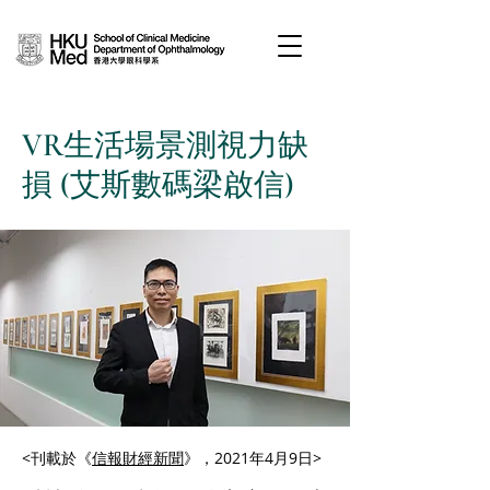
VR生活場景測視力缺
損 (艾斯數碼梁啟信)
<刊載於《
信報財經新聞
》，2021年4月9日>