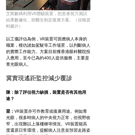
艾斯數碼利用VR體驗裝置，把患者視力測試
結果數據化，助醫生制定復康方案。（信報資
料圖片）
以工傷評估為例，VR裝置可因應病人本身的
職業，模仿諸如駕駛等工作場景，以判斷病人
的實際工作能力。方案目前獲香港眼科醫院投
入應用，至今已為約400人提供服務，主要是
青光眼病人。
冀實現遙距監控減少覆診
陳：除了評估視力缺損，裝置是否有其他用
途？
梁：
VR裝置亦可作教育或復康用途。例如青
光眼，很多時病人的中央視力正常，但視野收
窄，出現難以上落樓梯等情況。VR裝置能高
度還原日常環境，提醒病人注意並預習走路姿